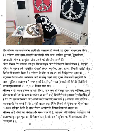
रिच सीमन्स एक समकालीन शहरी पॉप कलाकार है जिसने पूरी दुनिया में प्रदर्शन किया
है। सीमन्स कार्य दृश्य संस्कृति के चौराहों, पॉप कला, कॉमिक पुस्तकों, पुनर्जागरण,
समकालीन फैशन, कामुकता और उससे परे की खोज करते हैं।
लंदन स्थित रिच सीमन्स की एक वैश्विक पहुंच और सेलिब्रिटी निम्नलिखित है, जिन्होंने
दुनिया के कुछ सबसे प्रतिष्ठित दीर्घाओं लंदन, न्यूयॉर्क, एलए, टाम्पा, मियामी, टोरंटो और
जिनेवा में प्रदर्शन किया है। सीमन्स के काम ने अब 2019 में क्रिस्टल आर्ट के
म्यूजियम ब्रिज ऑफ अमेरिकन आर्ट में डेब्यू करने वाली वूमन ऑफ वंडर प्रदर्शनी के
साथ म्यूजियम कलेक्शन में जगह बनाई है। पिछले साल क्रिस्टी की चैरिटी नीलामी में
उनके एक काम को £ 52,000 में बेचा गया था।
सीमन्स ने रंग का साहसिक उपयोग किया, गहन रूप से विस्तृत हाथ-कट स्टेंसिल, हास्य
की भावना और उनके काम के माध्यम से चलने वाले विचारोत्तेजक आख्यान साबित कर रहे
हैं कि रिच एक नवोन्मेषक और अत्यधिक संग्रहणीय कलाकार है। सीमन्स कार्य दीर्घाओं
को स्थानांतरित करते हैं और उनकी सड़क कला भित्ति चित्रों को दुनिया भर में नवीनतम
3,400 वर्ग फुट भित्ति के साथ रोजर्स अरकंसास में पूरा किया जा सकता है।
सीमन्स आर्ट थेरेपी का निर्माता और संस्थापक भी है, जो कला की चिकित्सा को बढ़ावा देने
वाला एक पुरस्कृत पुरस्कार विजेता संगठन है और इसने दुनिया भर में कार्यशालाएं और
वार्ताएं की हैं।