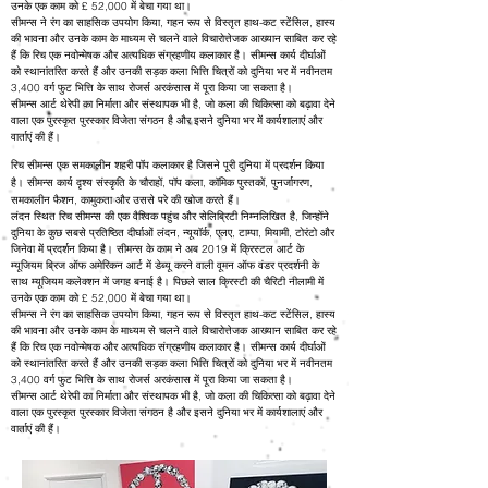
उनके एक काम को £ 52,000 में बेचा गया था।
सीमन्स ने रंग का साहसिक उपयोग किया, गहन रूप से विस्तृत हाथ-कट स्टेंसिल, हास्य
की भावना और उनके काम के माध्यम से चलने वाले विचारोत्तेजक आख्यान साबित कर रहे
हैं कि रिच एक नवोन्मेषक और अत्यधिक संग्रहणीय कलाकार है। सीमन्स कार्य दीर्घाओं
को स्थानांतरित करते हैं और उनकी सड़क कला भित्ति चित्रों को दुनिया भर में नवीनतम
3,400 वर्ग फुट भित्ति के साथ रोजर्स अरकंसास में पूरा किया जा सकता है।
सीमन्स आर्ट थेरेपी का निर्माता और संस्थापक भी है, जो कला की चिकित्सा को बढ़ावा देने
वाला एक पुरस्कृत पुरस्कार विजेता संगठन है और इसने दुनिया भर में कार्यशालाएं और
वार्ताएं की हैं।
रिच सीमन्स एक समकालीन शहरी पॉप कलाकार है जिसने पूरी दुनिया में प्रदर्शन किया
है। सीमन्स कार्य दृश्य संस्कृति के चौराहों, पॉप कला, कॉमिक पुस्तकों, पुनर्जागरण,
समकालीन फैशन, कामुकता और उससे परे की खोज करते हैं।
लंदन स्थित रिच सीमन्स की एक वैश्विक पहुंच और सेलिब्रिटी निम्नलिखित है, जिन्होंने
दुनिया के कुछ सबसे प्रतिष्ठित दीर्घाओं लंदन, न्यूयॉर्क, एलए, टाम्पा, मियामी, टोरंटो और
जिनेवा में प्रदर्शन किया है। सीमन्स के काम ने अब 2019 में क्रिस्टल आर्ट के
म्यूजियम ब्रिज ऑफ अमेरिकन आर्ट में डेब्यू करने वाली वूमन ऑफ वंडर प्रदर्शनी के
साथ म्यूजियम कलेक्शन में जगह बनाई है। पिछले साल क्रिस्टी की चैरिटी नीलामी में
उनके एक काम को £ 52,000 में बेचा गया था।
सीमन्स ने रंग का साहसिक उपयोग किया, गहन रूप से विस्तृत हाथ-कट स्टेंसिल, हास्य
की भावना और उनके काम के माध्यम से चलने वाले विचारोत्तेजक आख्यान साबित कर रहे
हैं कि रिच एक नवोन्मेषक और अत्यधिक संग्रहणीय कलाकार है। सीमन्स कार्य दीर्घाओं
को स्थानांतरित करते हैं और उनकी सड़क कला भित्ति चित्रों को दुनिया भर में नवीनतम
3,400 वर्ग फुट भित्ति के साथ रोजर्स अरकंसास में पूरा किया जा सकता है।
सीमन्स आर्ट थेरेपी का निर्माता और संस्थापक भी है, जो कला की चिकित्सा को बढ़ावा देने
वाला एक पुरस्कृत पुरस्कार विजेता संगठन है और इसने दुनिया भर में कार्यशालाएं और
वार्ताएं की हैं।